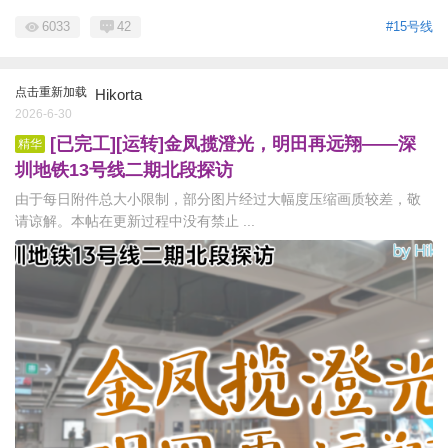
6033
42
#15号线
点击重新加载
Hikorta
2026-6-30
[已完工][运转]金凤揽澄光，明田再远翔——深
精华
圳地铁13号线二期北段探访
由于每日附件总大小限制，部分图片经过大幅度压缩画质较差，敬
请谅解。本帖在更新过程中没有禁止 ...