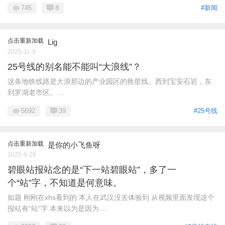
745
8
#新闻
点击重新加载
Lig
2025-11-9
25号线的别名能不能叫“大浪线”？
这条地铁线路是大浪那边的产业园区的救星线。西到宝安石岩，东
到罗湖老市区。 ...
5692
39
#25号线
点击重新加载
是你的小飞鱼呀
2025-9-28
碧眼站报站念的是“下一站碧眼站”，多了一
个“站”字，不知道是何意味。
如题 刚刚在xhs看到的 本人在武汉没去体验到 从视频里面发现这个
报站有“站”字 本来以为是因为 ...