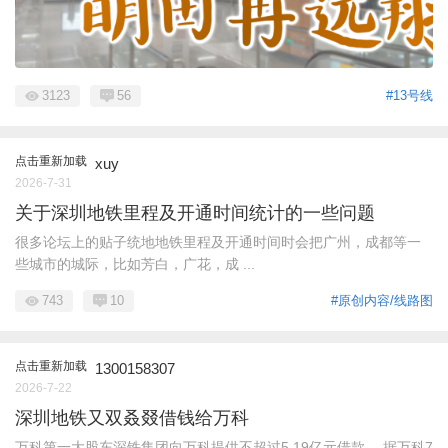
3123
56
#13号线
点击重新加载
xuy
2026-7-31
关于深圳地铁里程及开通时间统计的一些问题
很多论坛上的贴子统地地铁里程及开通时间时会把广州，成都等一
些城市的城际，比如芳白，广花，成 ...
743
10
#原创内容/线路图
点击重新加载
1300158307
2026-7-22
深圳地铁又双叒叕借钱给万科
万科第一大股东深铁集团向万科提供不超过5.19亿元借款。 据万科7