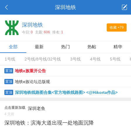
深圳地铁
深圳地铁
收藏
+79
今日:
0
主题:
606
排名:
1
全部
最新
热门
热帖
精华
1号线
2号线/8号线/32号线
3号线
4号线
5号线
地铁e族重开公告
置顶
地铁e族论坛总版规
置顶
深圳地铁线路图合集<官方地铁线路图> <@Hikorta作品>
置顶
点击重新加载
深圳老鱼
4 天前
深圳地铁：滨海大道出现一处地面沉降