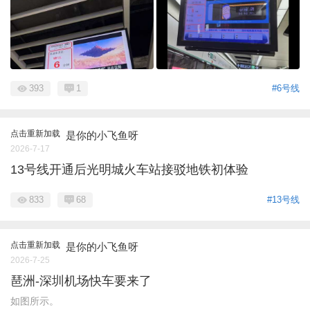
393
1
#6号线
点击重新加载
是你的小飞鱼呀
2026-7-17
13号线开通后光明城火车站接驳地铁初体验
833
68
#13号线
点击重新加载
是你的小飞鱼呀
2026-7-25
琶洲-深圳机场快车要来了
如图所示。