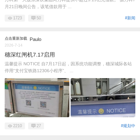
月21日晚间公告，该笔借款用于 ...
1723
50
#新闻
点击重新加载
Paulo
2026-7-14
穗深红闸机7.17启用
温馨提示 NOTICE 自7月17日起，因系统功能调整，穗深城际各站
停用“支付宝铁路12306小程序”、 ...
2210
27
#规划中