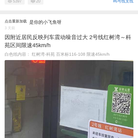
5397
20
#6号线支线
点击重新加载
是你的小飞鱼呀
3 天前
因附近居民反映列车震动噪音过大 2号线红树湾～科
苑区间限速45km/h
白色纸内容： 红树湾-科苑 百米标116-108 限速45km/h