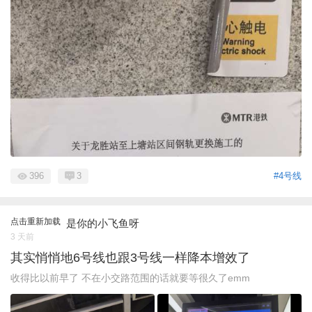
396
3
#4号线
点击重新加载
是你的小飞鱼呀
3 天前
其实悄悄地6号线也跟3号线一样降本增效了
收得比以前早了 不在小交路范围的话就要等很久了emm