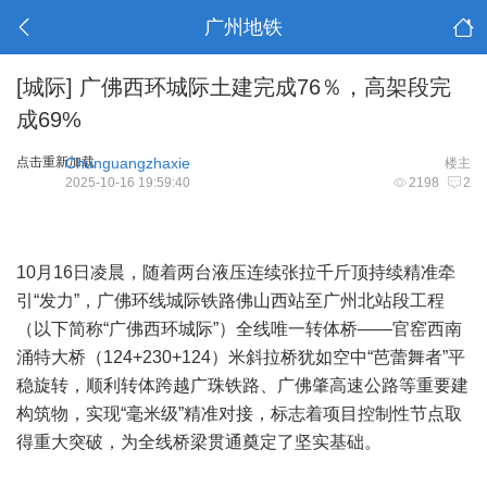
广州地铁
[城际]
广佛西环城际土建完成76％，高架段完
成69%
点击重新加载
Chunguangzhaxie
楼主
2025-10-16 19:59:40
2198
2
10月16日凌晨，随着两台液压连续张拉千斤顶持续精准牵
引“发力”，广佛环线城际铁路佛山西站至广州北站段工程
（以下简称“广佛西环城际”）全线唯一转体桥——官窑西南
涌特大桥（124+230+124）米斜拉桥犹如空中“芭蕾舞者”平
稳旋转，顺利转体跨越广珠铁路、广佛肇高速公路等重要建
构筑物，实现“毫米级”精准对接，标志着项目控制性节点取
得重大突破，为全线桥梁贯通奠定了坚实基础。