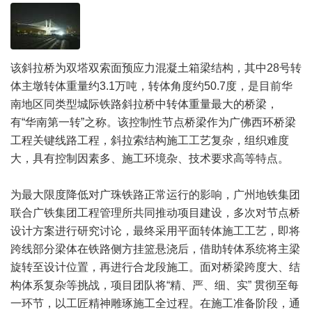
该斜拉桥为双塔双索面预应力混凝土箱梁结构，其中28号转
体主墩转体重量约3.1万吨，转体角度约50.7度，是目前华
南地区同类型城际铁路斜拉桥中转体重量最大的桥梁，
有“华南第一转”之称。该控制性节点桥梁作为广佛西环桥梁
工程关键线路工程，斜拉索结构施工工艺复杂，组织难度
大，具有控制因素多、施工环境杂、技术要求高等特点。
为最大限度降低对广珠铁路正常运行的影响，广州地铁集团
联合广铁集团工程管理所共同推动项目建设，多次对节点桥
设计方案进行研究讨论，最终采用平面转体施工工艺，即将
跨线部分梁体在铁路侧方挂篮悬浇后，借助转体系统将主梁
旋转至设计位置，再进行合龙段施工。面对桥梁跨度大、结
构体系复杂等挑战，项目团队将“精、严、细、实” 贯彻至每
一环节，以工匠精神雕琢施工全过程。在施工准备阶段，通