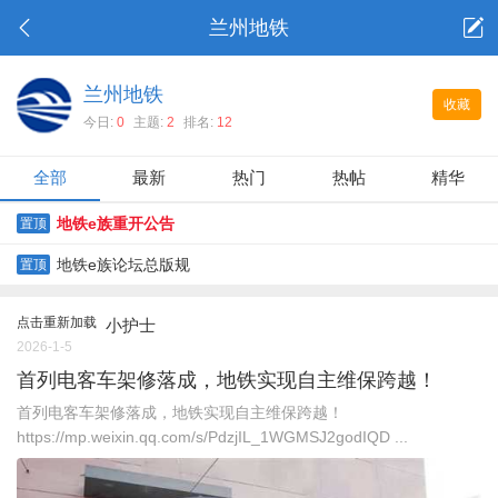
兰州地铁
兰州地铁
收藏
今日:
0
主题:
2
排名:
12
全部
最新
热门
热帖
精华
地铁e族重开公告
置顶
地铁e族论坛总版规
置顶
点击重新加载
小护士
2026-1-5
首列电客车架修落成，地铁实现自主维保跨越！
首列电客车架修落成，地铁实现自主维保跨越！
https://mp.weixin.qq.com/s/PdzjIL_1WGMSJ2godIQD ...