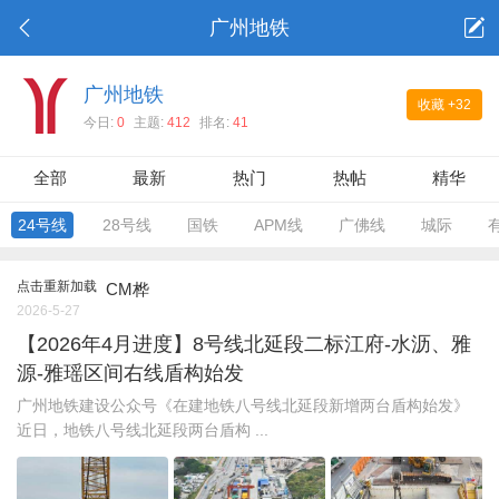
广州地铁
广州地铁
收藏
+32
今日:
0
主题:
412
排名:
41
全部
最新
热门
热帖
精华
24号线
28号线
国铁
APM线
广佛线
城际
点击重新加载
CM桦
2026-5-27
【2026年4月进度】8号线北延段二标江府-水沥、雅
源-雅瑶区间右线盾构始发
广州地铁建设公众号《在建地铁八号线北延段新增两台盾构始发》
近日，地铁八号线北延段两台盾构 ...