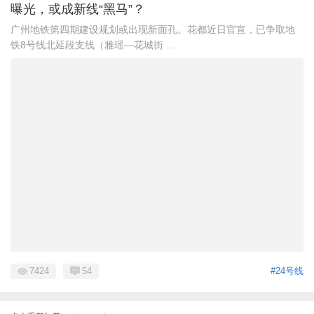
曝光，或成新线“黑马”？
广州地铁第四期建设规划或出现新面孔。花都近日官宣，已争取地
铁8号线北延段支线（雅瑶—花城街 ...
7424
54
#24号线