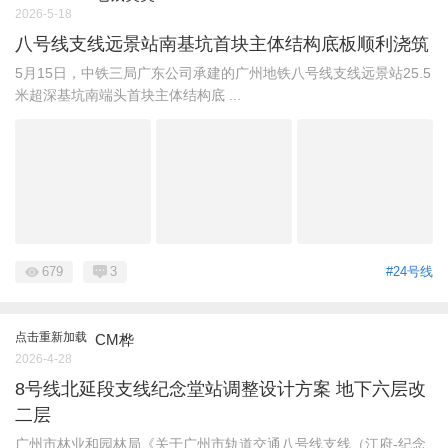
2026-5-18
八号线支线远景站南基坑首块主体结构底板顺利浇筑
5月15日，中铁三局广东公司承建的广州地铁八号线支线远景站25.5
米超深基坑南端头首块主体结构底 ...
679
3
#24号线
点击重新加载
CM桦
2026-4-28
8号线北延段支线纪念堂站调整设计方案 地下六层改
二层
广州市林业和园林局《关于广州市轨道交通八号线支线（江府-纪念