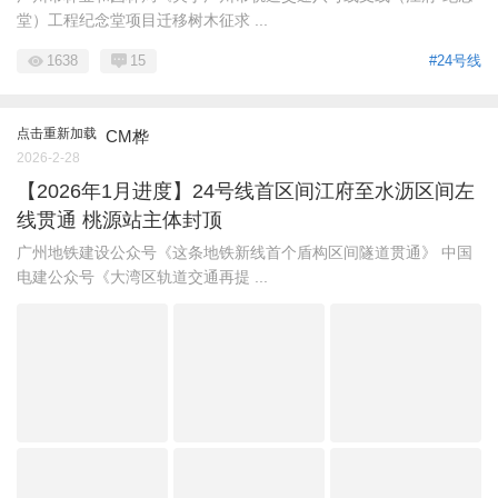
堂）工程纪念堂项目迁移树木征求 ...
1638
15
#24号线
点击重新加载
CM桦
2026-2-28
【2026年1月进度】24号线首区间江府至水沥区间左
线贯通 桃源站主体封顶
广州地铁建设公众号《这条地铁新线首个盾构区间隧道贯通》 中国
电建公众号《大湾区轨道交通再提 ...