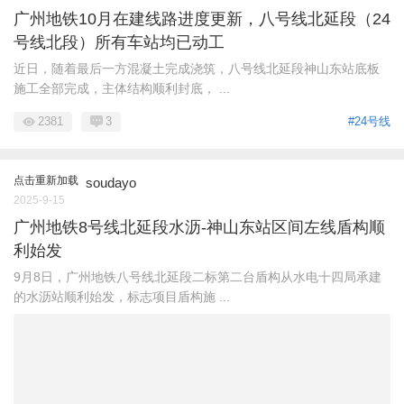
广州地铁10月在建线路进度更新，八号线北延段（24
号线北段）所有车站均已动工
近日，随着最后一方混凝土完成浇筑，八号线北延段神山东站底板
施工全部完成，主体结构顺利封底， ...
2381
3
#24号线
点击重新加载
soudayo
2025-9-15
广州地铁8号线北延段水沥-神山东站区间左线盾构顺
利始发
9月8日，广州地铁八号线北延段二标第二台盾构从水电十四局承建
的水沥站顺利始发，标志项目盾构施 ...