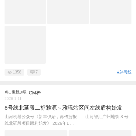
1358
7
#24号线
点击重新加载
CM桦
2026-1-11
8号线北延段二标雅源～雅瑶站区间左线盾构始发
山河机器公众号《新年伊始，再传捷报——山河智汇广州地铁 8 号
线北延段项目顺利始发》 2026年1 ...