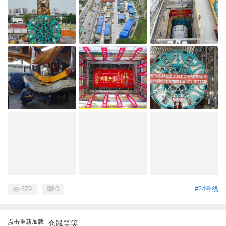
679
0
#24号线
点击重新加载
仓鼠笑笑